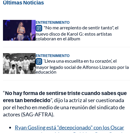
Últimas Noticias
ENTRETENIMIENTO
"No me arrepiento de sentir tanto", el
nuevo disco de Karol G: estos artistas
colaboran en el álbum
ENTRETENIMIENTO
‘Lleva una escuelita en tu corazón’, el
mayor legado social de Alfonso Lizarazo por la
educación
“
No hay forma de sentirse triste cuando sabes que
eres tan bendecido
", dijo la actriz al ser cuestionada
por el hecho en medio de una reunión del sindicato de
actores (SAG-AFTRA).
Ryan Gosling está "decepcionado" con los Oscar