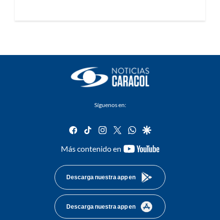
Síguenos en:
facebook
tiktok
instagram
twitter
whatsapp
google
youtube-
Más contenido en
footer
Descarga nuestra app en
Descarga nuestra app en