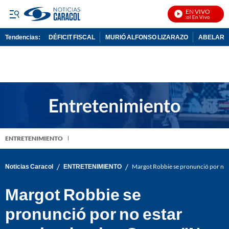
EN VIVO
Noticias Caracol En Vivo
Tendencias:
DÉFICIT FISCAL
MURIÓ ALFONSO LIZARAZO
ABELARDO
PUBLICIDAD
ENTRETENIMIENTO
/
/
Noticias Caracol
ENTRETENIMIENTO
Margot Robbie se pronunció por no es
Margot Robbie se
pronunció por no estar