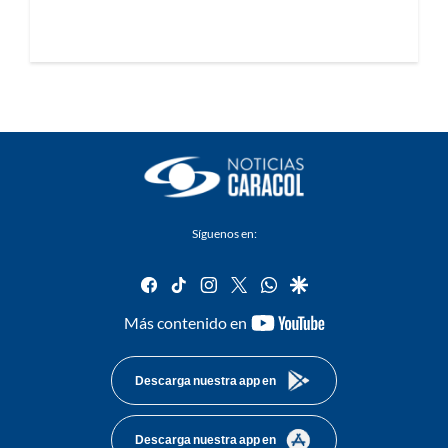
Síguenos en:
facebook
tiktok
instagram
twitter
whatsapp
google
youtube-
Más contenido en
footer
Descarga nuestra app en
Descarga nuestra app en