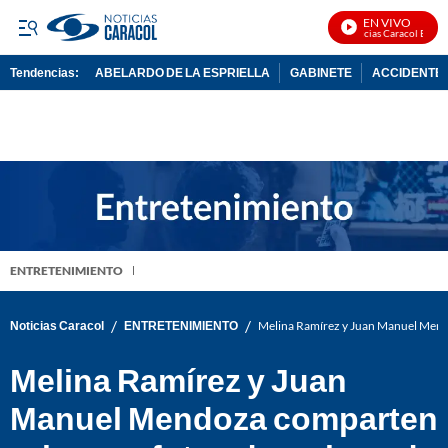
EN VIVO
Noticias Caracol En Vivo
Tendencias:
ABELARDO DE LA ESPRIELLA
GABINETE
ACCIDENTE 
PUBLICIDAD
ENTRETENIMIENTO
/
/
Noticias Caracol
ENTRETENIMIENTO
Melina Ramírez y Juan Manuel Mendo
Melina Ramírez y Juan
Manuel Mendoza comparten