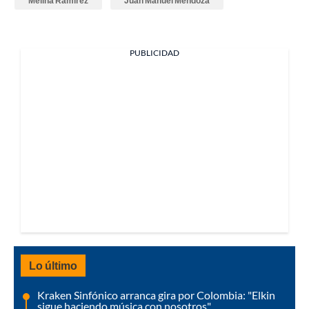
Melina Ramírez
Juan Manuel Mendoza
PUBLICIDAD
Lo último
Kraken Sinfónico arranca gira por Colombia: "Elkin
sigue haciendo música con nosotros"