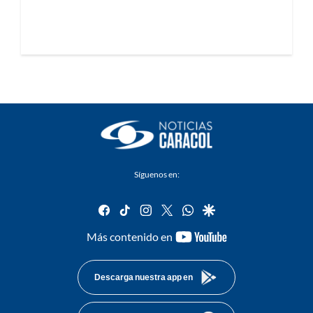
Síguenos en:
facebook
tiktok
instagram
twitter
whatsapp
google
youtube-
Más contenido en
footer
Descarga nuestra app en