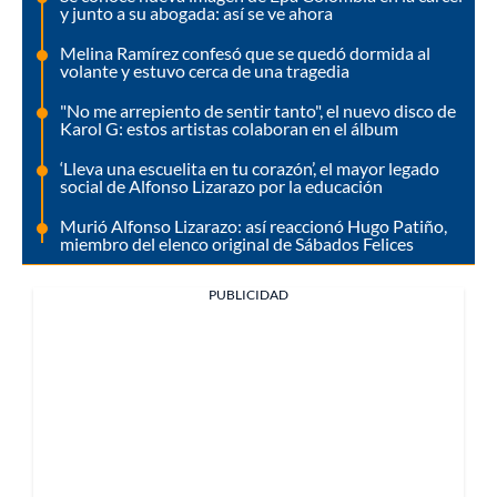
y junto a su abogada: así se ve ahora
Melina Ramírez confesó que se quedó dormida al
volante y estuvo cerca de una tragedia
"No me arrepiento de sentir tanto", el nuevo disco de
Karol G: estos artistas colaboran en el álbum
‘Lleva una escuelita en tu corazón’, el mayor legado
social de Alfonso Lizarazo por la educación
Murió Alfonso Lizarazo: así reaccionó Hugo Patiño,
miembro del elenco original de Sábados Felices
PUBLICIDAD