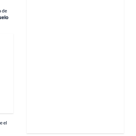
a de
uelo
e el