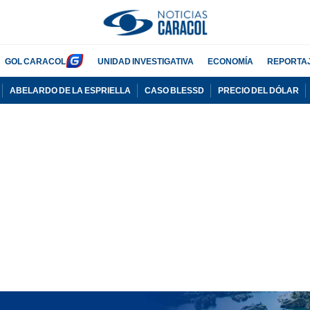
GOL CARACOL
UNIDAD INVESTIGATIVA
ECONOMÍA
REPORTA
ABELARDO DE LA ESPRIELLA
CASO BLESSD
PRECIO DEL DÓLAR
PUBLICIDAD