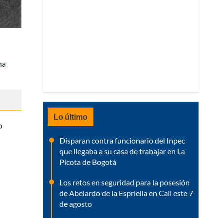
na
Lo último
o
Disparan contra funcionario del Inpec
que llegaba a su casa de trabajar en La
Picota de Bogotá
Los retos en seguridad para la posesión
de Abelardo de la Espriella en Cali este 7
de agosto