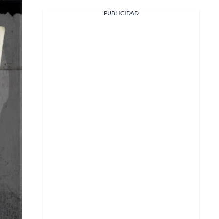
PUBLICIDAD
Facebook
X
Whatsapp
Copiar enlace
Telegram
LinkedIn