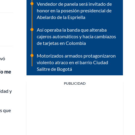
Vendedor de panela será invitado de
honor en la posesión presidencial de
Abelardo de la Espriella
Así operaba la banda que alteraba
cajeros automáticos y hacía cambiazos
de tarjetas en Colombia
Motorizados armados protagonizaron
lvó
violento atraco en el barrio Ciudad
Salitre de Bogotá
Yo me
PUBLICIDAD
idad y
ás que