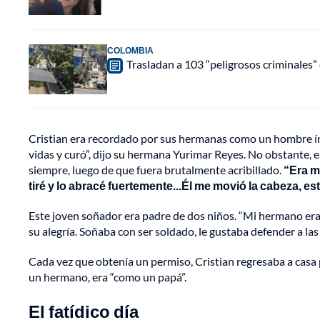
COLOMBIA
Trasladan a 103 “peligrosos criminales” 
Cristian era recordado por sus hermanas como un hombre ínt
vidas y curó”, dijo su hermana Yurimar Reyes. No obstante, el
siempre, luego de que fuera brutalmente acribillado.
“Era m
tiré y lo abracé fuertemente...Él me movió la cabeza, e
Este joven soñador era padre de dos niños. “Mi hermano era
su alegría. Soñaba con ser soldado, le gustaba defender a la
Cada vez que obtenía un permiso, Cristian regresaba a casa 
un hermano, era “como un papá”.
El fatídico día