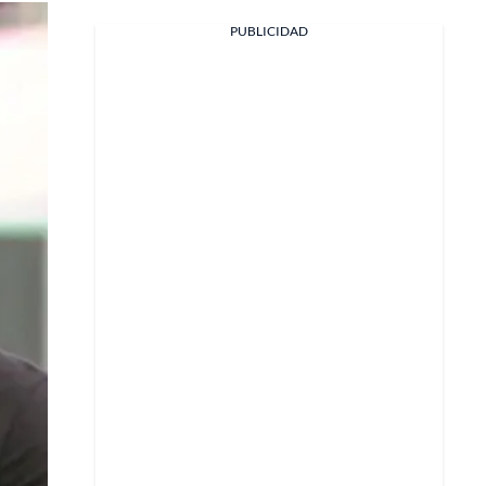
PUBLICIDAD
Facebook
X
Whatsapp
Copiar enlace
Telegram
LinkedIn