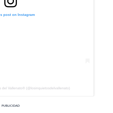
is post on Instagram
 del Vallenato® (@losinquietosdelvallenato)
PUBLICIDAD