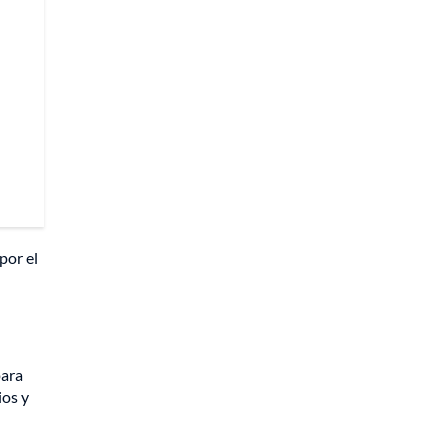
por el
para
ios y