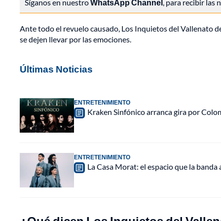
Síganos en nuestro
WhatsApp Channel
, para recibir las
Ante todo el revuelo causado, Los Inquietos del Vallenato 
se dejen llevar por las emociones.
Últimas Noticias
ENTRETENIMIENTO
Kraken Sinfónico arranca gira por Colo
ENTRETENIMIENTO
La Casa Morat: el espacio que la banda
¿Qué dicen Los Inquietos del Valle