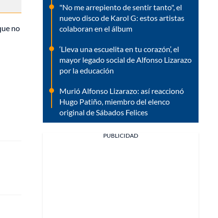
"No me arrepiento de sentir tanto", el
nuevo disco de Karol G: estos artistas
que no
colaboran en el álbum
‘Lleva una escuelita en tu corazón’, el
mayor legado social de Alfonso Lizarazo
por la educación
Murió Alfonso Lizarazo: así reaccionó
Hugo Patiño, miembro del elenco
original de Sábados Felices
PUBLICIDAD