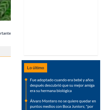
ortante
Lo último
Fue adoptado cuando era bebé y años
después descubrió que su mejor amiga
era su hermana biológica
Álvaro Montero no se quiere quedar en
puntos medios con Boca Juniors; "por