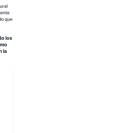
ural
gente
ido que
do los
ismo
 la