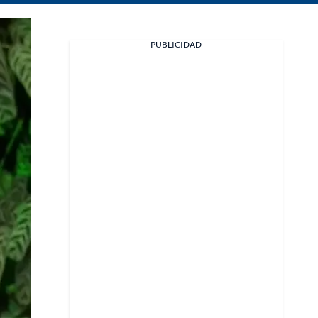
Facebook
PUBLICIDAD
X
Whatsapp
Copiar enlace
Telegram
LinkedIn