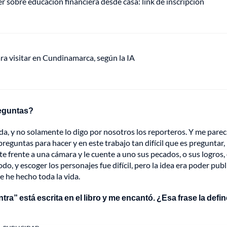
r sobre educación financiera desde casa: link de inscripción
ra visitar en Cundinamarca, según la IA
reguntas?
da, y no solamente lo digo por nosotros los reporteros. Y me pare
eguntas para hacer y en este trabajo tan difícil que es preguntar,
te frente a una cámara y le cuente a uno sus pecados, o sus logros,
o, y escoger los personajes fue difícil, pero la idea era poder publ
e he hecho toda la vida.
a” está escrita en el libro y me encantó. ¿Esa frase la defin