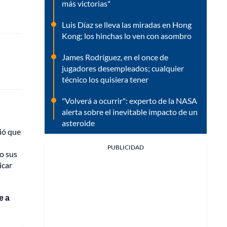
más victorias"
Luis Díaz se lleva las miradas en Hong
Kong; los hinchas lo ven con asombro
James Rodríguez, en el once de
jugadores desempleados; cualquier
técnico los quisiera tener
"Volverá a ocurrir": experto de la NASA
alerta sobre el inevitable impacto de un
asteroide
ció que
PUBLICIDAD
 o sus
icar
e a