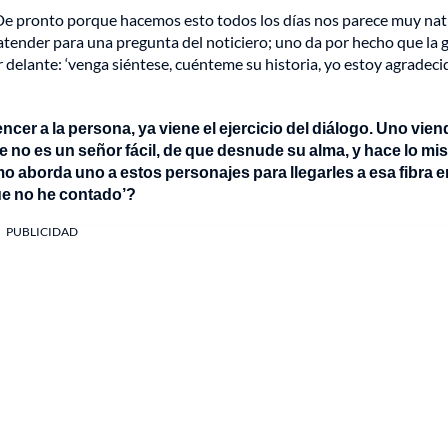
 De pronto porque hacemos esto todos los días nos parece muy nat
 atender para una pregunta del noticiero; uno da por hecho que la 
r delante: ‘venga siéntese, cuénteme su historia, yo estoy agradec
er a la persona, ya viene el ejercicio del diálogo. Uno vien
 no es un señor fácil, de que desnude su alma, y hace lo m
aborda uno a estos personajes para llegarles a esa fibra en
que no he contado’?
PUBLICIDAD