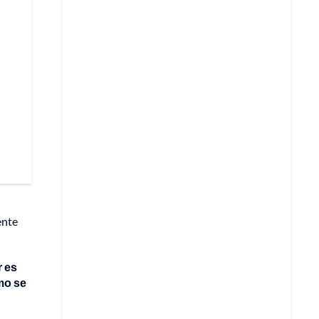
ente
r es
ómo se