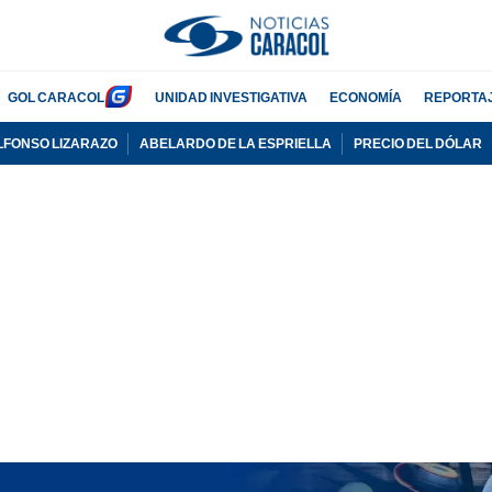
GOL CARACOL
UNIDAD INVESTIGATIVA
ECONOMÍA
REPORTA
LFONSO LIZARAZO
ABELARDO DE LA ESPRIELLA
PRECIO DEL DÓLAR
PUBLICIDAD