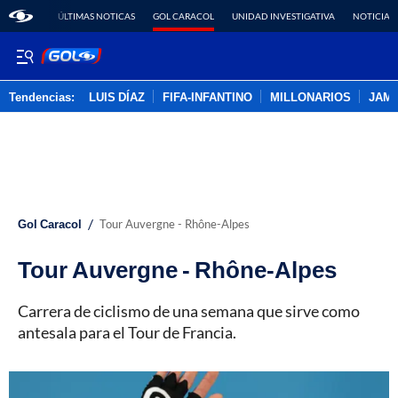
ÚLTIMAS NOTICAS
GOL CARACOL
UNIDAD INVESTIGATIVA
NOTICIAS
Tendencias:
LUIS DÍAZ
FIFA-INFANTINO
MILLONARIOS
JAM
PUBLICIDAD
/
Gol Caracol
Tour Auvergne - Rhône-Alpes
Tour Auvergne - Rhône-Alpes
Carrera de ciclismo de una semana que sirve como
antesala para el Tour de Francia.