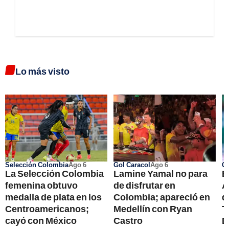
Lo más visto
Selección Colombia
Ago 6
Gol Caracol
Ago 6
Co
La Selección Colombia
Lamine Yamal no para
B
femenina obtuvo
de disfrutar en
A
medalla de plata en los
Colombia; apareció en
d
Centroamericanos;
Medellín con Ryan
T
cayó con México
Castro
D