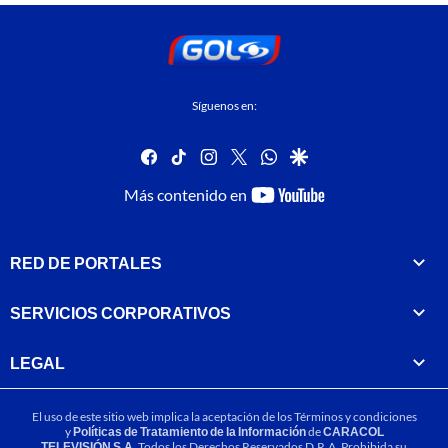
Síguenos en:
facebook
tiktok
instagram
twitter
whatsapp
google
youtube-
Más contenido en
footer
RED DE PORTALES
SERVICIOS CORPORATIVOS
LEGAL
El uso de este sitio web implica la aceptación de los
Términos y condiciones
y
Políticas de Tratamiento de la Información
de
CARACOL
TELEVISIÓN S.A.
Todos los Derechos Reservados D.R.A. Prohibida su