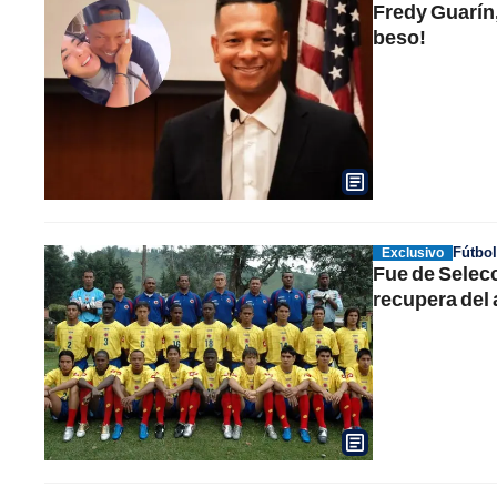
Fredy Guarín
beso!
Fútbo
Exclusivo
Fue de Selecc
recupera del