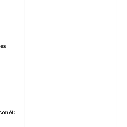
"es
con él: