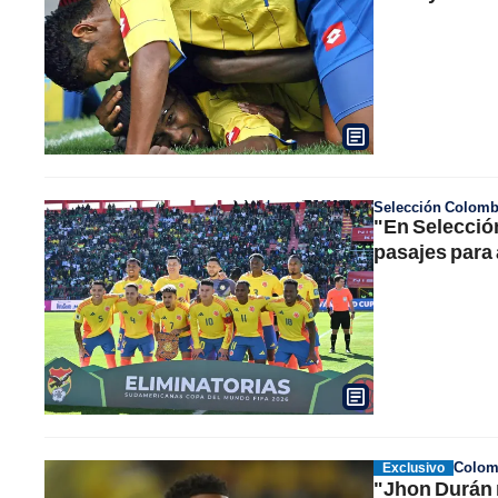
Selección Colomb
"En Selecció
pasajes para 
Colomb
Exclusivo
"Jhon Durán 