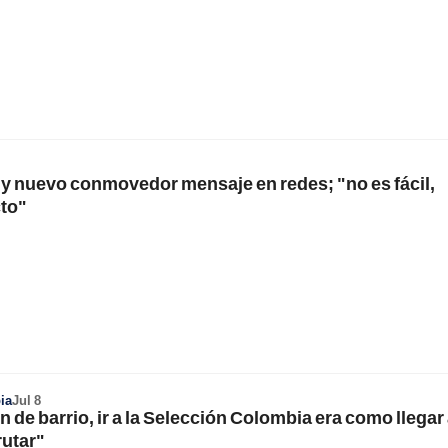
 y nuevo conmovedor mensaje en redes; "no es fácil,
cto"
ia
Jul 8
n de barrio, ir a la Selección Colombia era como llegar
rutar"