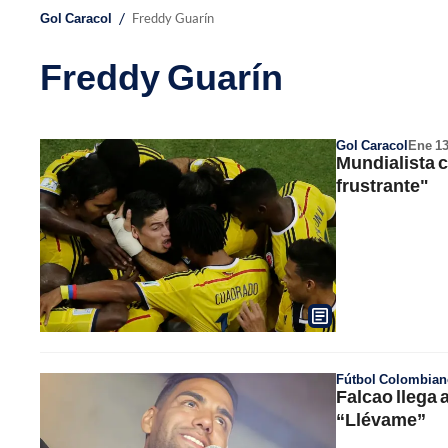
/
Gol Caracol
Freddy Guarín
Freddy Guarín
Gol Caracol
Ene 1
Mundialista c
frustrante"
Fútbol Colombian
Falcao llega 
“Llévame”