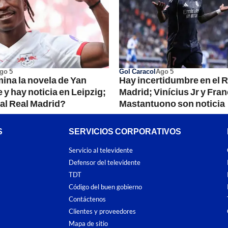
go 5
Gol Caracol
Ago 5
mina la novela de Yan
Hay incertidumbre en el R
y hay noticia en Leipzig;
Madrid; Vinícius Jr y Fra
 al Real Madrid?
Mastantuono son noticia
S
SERVICIOS CORPORATIVOS
Servicio al televidente
Defensor del televidente
TDT
Código del buen gobierno
Contáctenos
Clientes y proveedores
Mapa de sitio