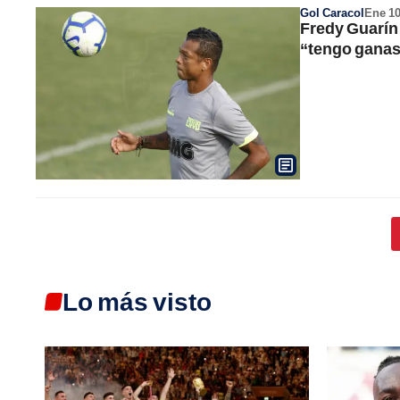
Gol Caracol
Ene 1
Fredy Guarín 
“tengo ganas”
Lo más visto