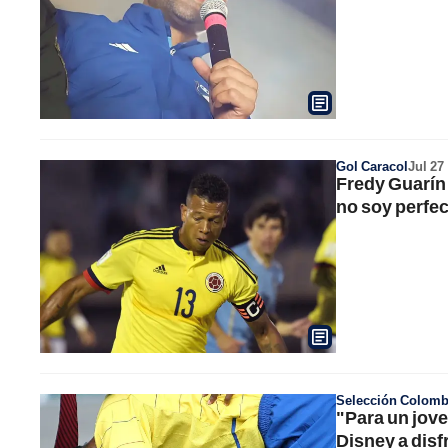
Gol Caracol
Jul 27
Fredy Guarín
no soy perfe
Selección Colomb
"Para un jove
Disney a disf