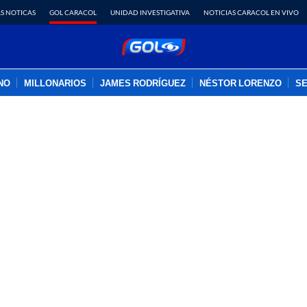
S NOTICAS
GOL CARACOL
UNIDAD INVESTIGATIVA
NOTICIAS CARACOL EN VIVO
INO
MILLONARIOS
JAMES RODRÍGUEZ
NÉSTOR LORENZO
SE
PUBLICIDAD