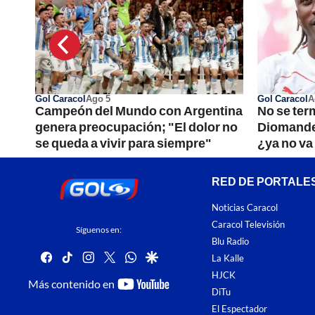
Gol Caracol
Ago 5
Gol Caracol
A
e se
Campeón del Mundo con Argentina
No se ter
í;
genera preocupación; "El dolor no
Diomande 
se queda a vivir para siempre"
¿ya no va
RED DE PORTALE
Noticias Caracol
Caracol Televisión
Síguenos en:
Blu Radio
facebook
tiktok
instagram
twitter
whatsapp
google
La Kalle
HJCK
youtube-
Más contenido en
DiTu
footer
El Espectador