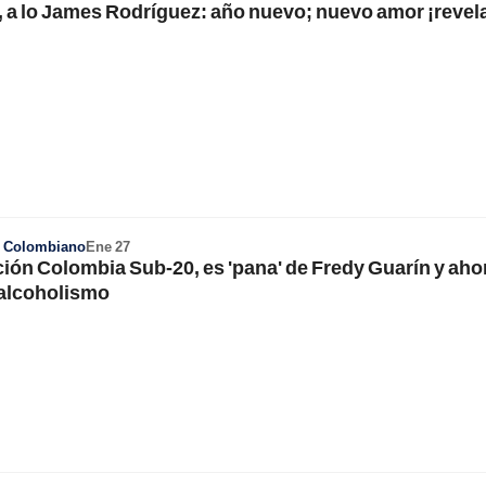
, a lo James Rodríguez: año nuevo; nuevo amor ¡revel
l Colombiano
Ene 27
ión Colombia Sub-20, es 'pana' de Fredy Guarín y aho
 alcoholismo