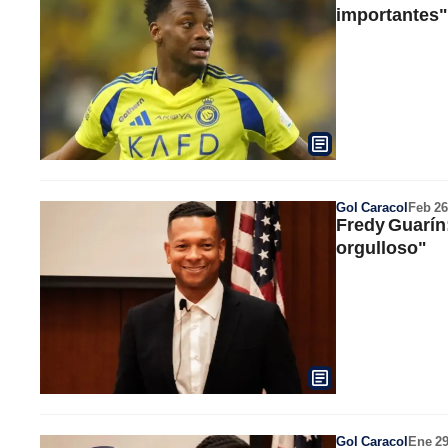
importantes"
Gol Caracol
Feb 26
Fredy Guarín:
orgulloso"
Gol Caracol
Ene 2