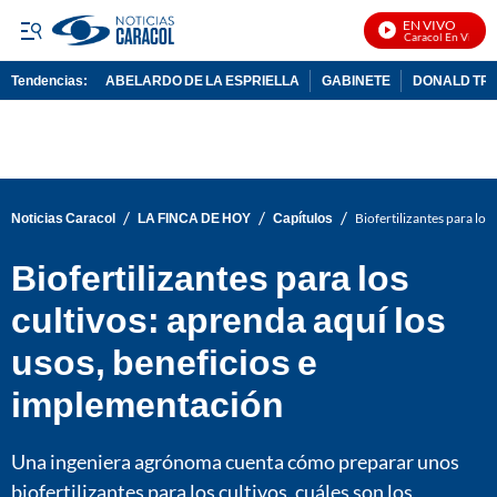
EN VIVO
Noticias Caracol En Vivo
Tendencias:
ABELARDO DE LA ESPRIELLA
GABINETE
DONALD TR
PUBLICIDAD
/
/
/
Noticias Caracol
LA FINCA DE HOY
Capítulos
Biofertilizantes para los
Biofertilizantes para los
cultivos: aprenda aquí los
usos, beneficios e
implementación
Una ingeniera agrónoma cuenta cómo preparar unos
biofertilizantes para los cultivos, cuáles son los