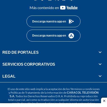
youtube-
Más contenido en
footer
Descarga nuestra app en
Descarga nuestra app en
RED DE PORTALES
SERVICIOS CORPORATIVOS
LEGAL
El uso de este sitio web implica la aceptación de los
Términos y condiciones
y
Políticas de Tratamiento de la Información
de
CARACOL TELEVISIÓN
S.A.
Todos los Derechos Reservados D.R.A. Prohibida su reproducción
total o parcial, así como su traducción a cualquier idioma sin autorización
cl
escrita de su titular. Reproduction in whole or in part, or translation
without written permission is prohibited. All rights reserved 2025.