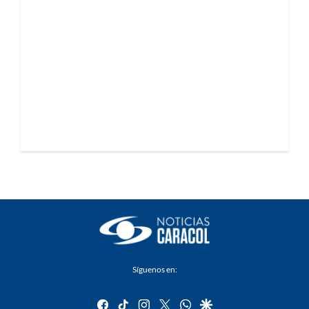
Síguenos en:
facebook
tiktok
instagram
twitter
whatsapp
google