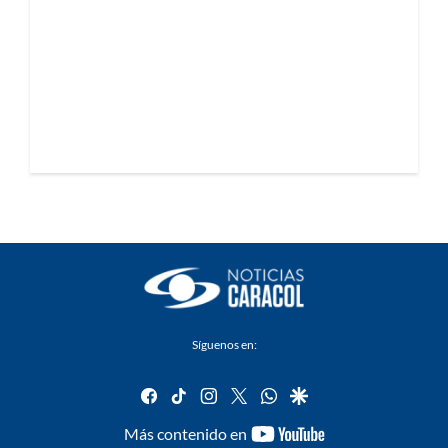
Síguenos en:
facebook
tiktok
instagram
twitter
whatsapp
google
youtube-
Más contenido en