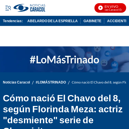
EN VIVO
Noticias Caracol En Vivo
Tendencias:
ABELARDO DE LA ESPRIELLA
GABINETE
ACCIDENTE 
PUBLICIDAD
/
/
Noticias Caracol
#LOMÁSTRINADO
Cómo nació El Chavo del 8, según Flori
Cómo nació El Chavo del 8,
según Florinda Meza: actriz
"desmiente" serie de