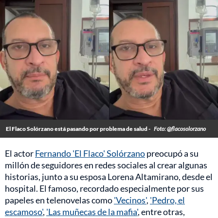
El Flaco Solórzano está pasando por problema de salud -
Foto: @flacosolorzano
El actor
Fernando 'El Flaco' Solórzano
preocupó a su
millón de seguidores en redes sociales al crear algunas
historias, junto a su esposa Lorena Altamirano, desde el
hospital. El famoso, recordado especialmente por sus
papeles en telenovelas como
'Vecinos'
,
'Pedro, el
escamoso'
,
'Las muñecas de la mafia'
, entre otras,