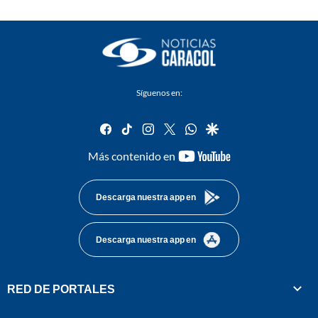
Síguenos en:
facebook
tiktok
instagram
twitter
whatsapp
google
youtube-
Más contenido en
footer
Descarga nuestra app en
Descarga nuestra app en
RED DE PORTALES