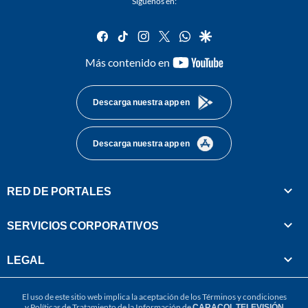
Síguenos en:
facebook
tiktok
instagram
twitter
whatsapp
google
youtube-
Más contenido en
footer
Descarga nuestra app en
Descarga nuestra app en
RED DE PORTALES
SERVICIOS CORPORATIVOS
LEGAL
El uso de este sitio web implica la aceptación de los
Términos y condiciones
y
Políticas de Tratamiento de la Información
de
CARACOL TELEVISIÓN