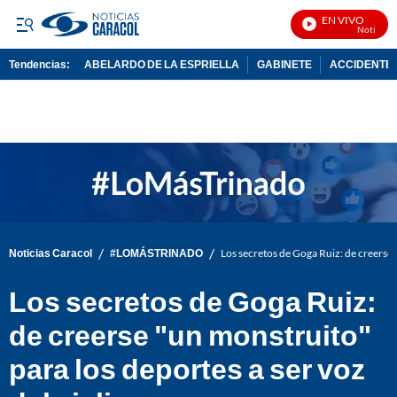
EN VIVO
Noticias Ca
Tendencias:
ABELARDO DE LA ESPRIELLA
GABINETE
ACCIDENTE 
PUBLICIDAD
/
/
Noticias Caracol
#LOMÁSTRINADO
Los secretos de Goga Ruiz: de creerse 
Los secretos de Goga Ruiz:
de creerse "un monstruito"
para los deportes a ser voz