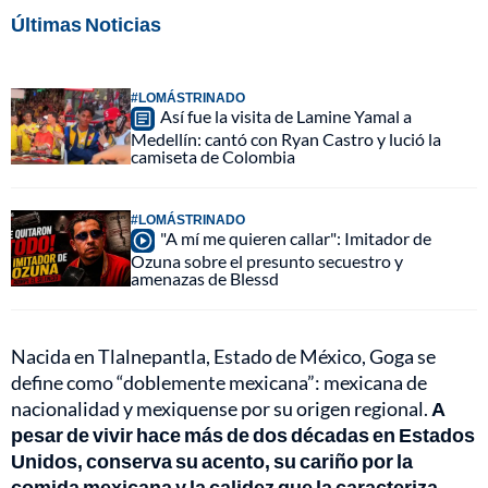
Últimas Noticias
#LOMÁSTRINADO
Así fue la visita de Lamine Yamal a
Medellín: cantó con Ryan Castro y lució la
camiseta de Colombia
#LOMÁSTRINADO
"A mí me quieren callar": Imitador de
Ozuna sobre el presunto secuestro y
amenazas de Blessd
Nacida en Tlalnepantla, Estado de México, Goga se
define como “doblemente mexicana”: mexicana de
nacionalidad y mexiquense por su origen regional.
A
pesar de vivir hace más de dos décadas en Estados
Unidos, conserva su acento, su cariño por la
comida mexicana y la calidez que la caracteriza.