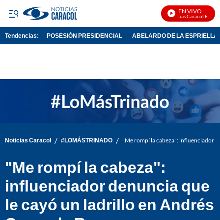
EN VIVO
Noticias Caracol En Vivo
Tendencias:
POSESIÓN PRESIDENCIAL
ABELARDO DE LA ESPRIELLA
PUBLICIDAD
/
/
Noticias Caracol
#LOMÁSTRINADO
"Me rompí la cabeza": influenciador d
"Me rompí la cabeza":
influenciador denuncia que
le cayó un ladrillo en Andrés