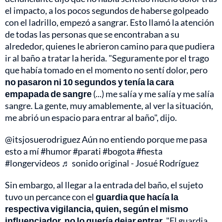
el impacto, a los pocos segundos de haberse golpeado
con el ladrillo, empezó a sangrar. Esto llamó la atención
de todas las personas que se encontraban a su
alrededor, quienes le abrieron camino para que pudiera
ir al baño a tratar la herida. "Seguramente por el trago
que había tomado en el momento no sentí dolor, pero
no pasaron ni 10 segundos y tenía la cara
empapada de sangre
(...) me salía y me salía y me salía
sangre. La gente, muy amablemente, al ver la situación,
me abrió un espacio para entrar al baño", dijo.
@itsjosuerodriguez
Aún no entiendo porque me pasa
esto a mí
#humor
#parati
#bogota
#fiesta
#longervideos
♬ sonido original - Josué Rodríguez
Sin embargo, al llegar a la entrada del baño, el sujeto
tuvo un percance con el
guardia que hacía la
respectiva vigilancia, quien, según el mismo
influenciador, no lo quería dejar entrar
. "El guardia