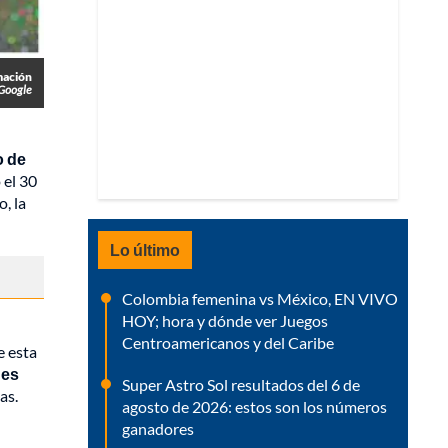
mación
Google
o de
 el 30
, la
Lo último
Colombia femenina vs México, EN VIVO
HOY; hora y dónde ver Juegos
Centroamericanos y del Caribe
e esta
des
Super Astro Sol resultados del 6 de
as.
agosto de 2026: estos son los números
ganadores