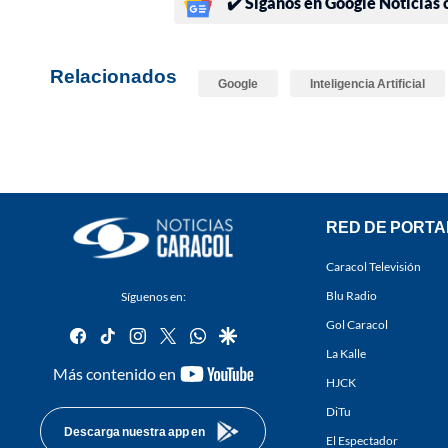
✔️ Síganos en Google Noticias
Relacionados
Google
Inteligencia Artificial
RED DE PORTA
Caracol Televisión
Blu Radio
Síguenos en:
Gol Caracol
facebook
tiktok
instagram
twitter
whatsapp
google
La Kalle
youtube-
Más contenido en
HJCK
footer
DiTu
Descarga nuestra app en
El Espectador