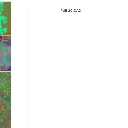
PUBLICIDAD
Facebook
X
Whatsapp
Copiar enlace
Telegram
LinkedIn