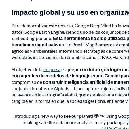
Impacto global y su uso en organiz
Para democratizar este recurso, Google DeepMind ha lanzado
datos Google Earth Engine, siendo uno de los conjuntos de d
‘embedding’ por año.
Esta herramienta ha sido utilizada 
beneficios significativos.
En Brasil, MapBiomas está empl
agrícolas y ambientales, informando estrategias de conserv
web, otras instituciones de renombre como la FAO, Harvard 
El objetivo de la
empresa
es que,
en un futuro, se logre i
con agentes de modelos de lenguaje como Gemini par
compromiso de
construir inteligencia artificial de man
conjunto de datos de AlphaEarth no capture objetos individua
un avance en la cartografía global, que establece una nueva
tangible en la forma en que la sociedad gestiona, entiende y 
Introducing a new way to see our planet! 🌍 🛰️ Using Goo
making satellite data more analysis-ready, packing a ye
#AIforGood
p