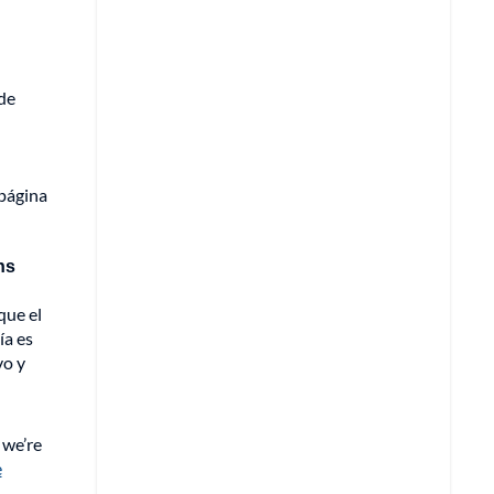
de
 página
ns
que el
ía es
vo y
 we’re
e