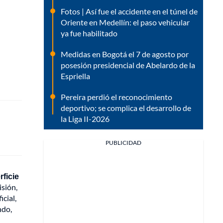
Fotos | Así fue el accidente en el túnel de
Oriente en Medellín: el paso vehicular
ya fue habilitado
Medidas en Bogotá el 7 de agosto por
posesión presidencial de Abelardo de la
Espriella
Pereira perdió el reconocimiento
deportivo; se complica el desarrollo de
la Liga II-2026
PUBLICIDAD
ficie
isión,
icial,
ndo,