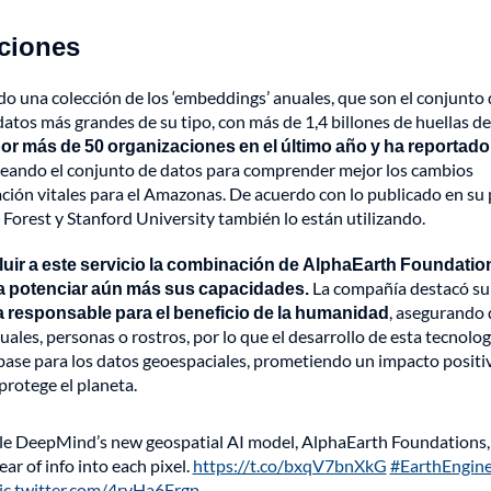
aciones
 una colección de los ‘embeddings’ anuales, que son el conjunto 
atos más grandes de su tipo, con más de 1,4 billones de huellas de
por más de 50 organizaciones en el último año y ha reportado
eando el conjunto de datos para comprender mejor los cambios
ación vitales para el Amazonas. De acuerdo con lo publicado en su
Forest y Stanford University también lo están utilizando.
ncluir a este servicio la combinación de AlphaEarth Foundatio
a potenciar aún más sus capacidades.
La compañía destacó su
era responsable para el beneficio de la humanidad
, asegurando 
les, personas o rostros, por lo que el desarrollo de esta tecnolog
 base para los datos geoespaciales, prometiendo un impacto positi
protege el planeta.
gle DeepMind’s new geospatial AI model, AlphaEarth Foundations,
ar of info into each pixel.
https://t.co/bxqV7bnXkG
#EarthEngin
ic.twitter.com/4ryHa6Frgp