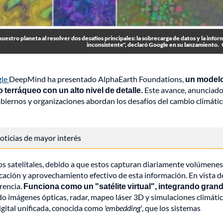
tro planeta al resolver dos desafíos principales: la sobrecarga de datos y la infor
inconsistente", declaró Google en su lanzamiento.
gle
DeepMind ha presentado AlphaEarth Foundations,
un model
o terráqueo con un alto nivel de detalle.
Este avance, anunciado
obiernos y organizaciones abordan los desafíos del cambio climático
 noticias de mayor interés
os satelitales, debido a que estos capturan diariamente volúmenes
icación y aprovechamiento efectivo de esta información. En vista d
rencia.
Funciona como un "satélite virtual", integrando gran
do imágenes ópticas, radar, mapeo láser 3D y simulaciones climátic
igital unificada, conocida como
'embedding'
, que los sistemas