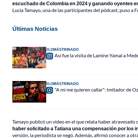
escuchado de Colombia en 2024 y ganando oyentes en
Lucía Tamayo, una de las participantes del pódcast, puso a F
Últimas Noticias
#LOMÁSTRINADO
Así fue la visita de Lamine Yamal a Med
#LOMÁSTRINADO
"A mí me quieren callar": Imitador de 
Tamayo publicó un video en el que relata haber atravesado d
haber solicitado a Tatiana una compensación por los i
versión, la periodista se negó. Además, afirmó conocer a otr