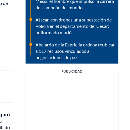
Messi: el hombre que impulsó la carrera
o de
del campeón del mundo
Atacan con drones una subestación de
Policía en el departamento del Cesar:
uniformado murió
Abelardo de la Espriella ordena reubicar
a 117 reclusos vinculados a
negociaciones de paz
PUBLICIDAD
guró
u
cibido