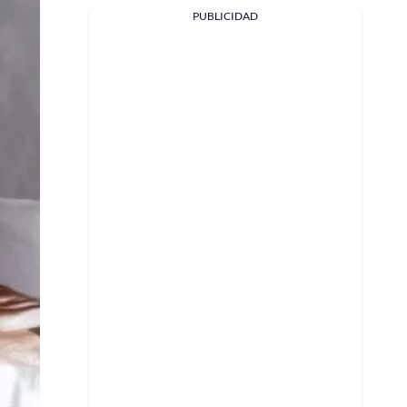
PUBLICIDAD
X
Whatsapp
Copiar enlace
Telegram
LinkedIn