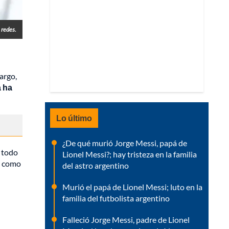
 redes.
argo,
a ha
Lo último
¿De qué murió Jorge Messi, papá de
 todo
Lionel Messi?; hay tristeza en la familia
a como
del astro argentino
Murió el papá de Lionel Messi; luto en la
familia del futbolista argentino
Falleció Jorge Messi, padre de Lionel