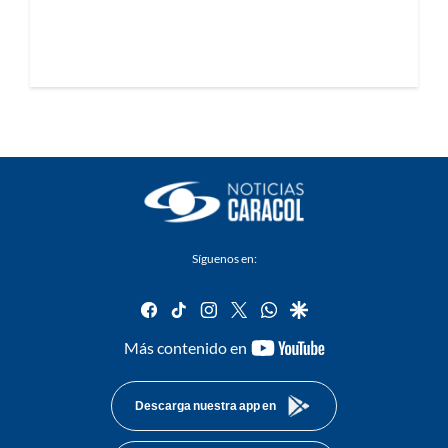
Síguenos en:
facebook
tiktok
instagram
twitter
whatsapp
google
youtube-
Más contenido en
footer
Descarga nuestra app en