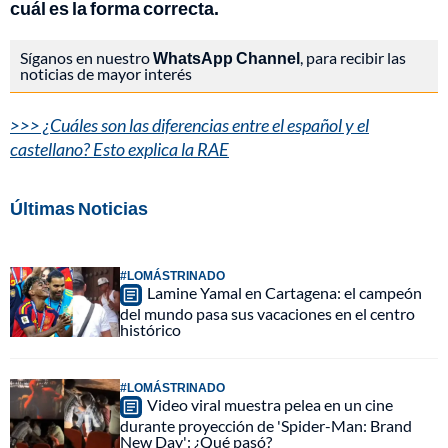
cuál es la forma correcta.
Síganos en nuestro
WhatsApp Channel
, para recibir las
noticias de mayor interés
>>> ¿Cuáles son las diferencias entre el español y el
castellano? Esto explica la RAE
Últimas Noticias
#LOMÁSTRINADO
Lamine Yamal en Cartagena: el campeón
del mundo pasa sus vacaciones en el centro
histórico
#LOMÁSTRINADO
Video viral muestra pelea en un cine
durante proyección de 'Spider-Man: Brand
New Day': ¿Qué pasó?