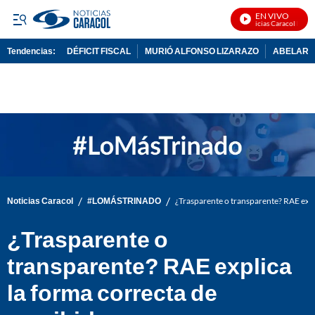
EN VIVO
Noticias Caracol En Viv
Tendencias:
DÉFICIT FISCAL
MURIÓ ALFONSO LIZARAZO
ABELARDO
PUBLICIDAD
/
/
Noticias Caracol
#LOMÁSTRINADO
¿Trasparente o transparente? RAE expli
¿Trasparente o
transparente? RAE explica
la forma correcta de