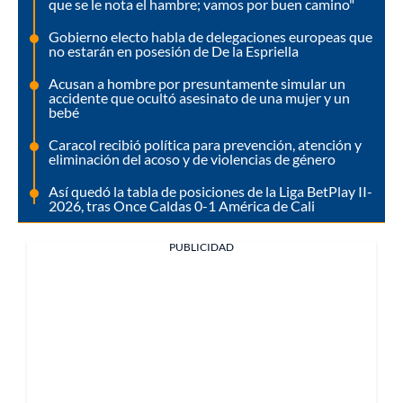
que se le nota el hambre; vamos por buen camino"
Gobierno electo habla de delegaciones europeas que
no estarán en posesión de De la Espriella
Acusan a hombre por presuntamente simular un
accidente que ocultó asesinato de una mujer y un
bebé
Caracol recibió política para prevención, atención y
eliminación del acoso y de violencias de género
Así quedó la tabla de posiciones de la Liga BetPlay II-
2026, tras Once Caldas 0-1 América de Cali
PUBLICIDAD