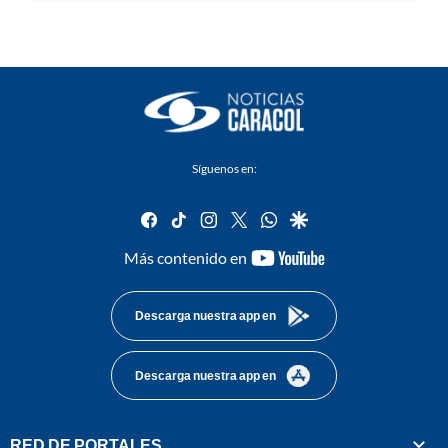
Síguenos en:
facebook
tiktok
instagram
twitter
whatsapp
google
youtube-
Más contenido en
footer
Descarga nuestra app en
Descarga nuestra app en
RED DE PORTALES