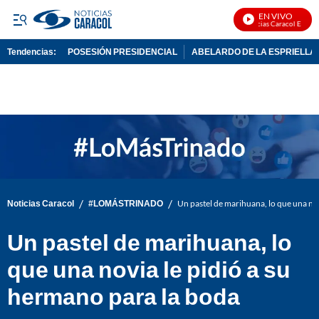
EN VIVO
Noticias Caracol En Vivo
Tendencias:
POSESIÓN PRESIDENCIAL
ABELARDO DE LA ESPRIELLA
PUBLICIDAD
/
/
Noticias Caracol
#LOMÁSTRINADO
Un pastel de marihuana, lo que una nov
Un pastel de marihuana, lo
que una novia le pidió a su
hermano para la boda