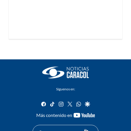
Síguenos en:
facebook
tiktok
instagram
twitter
whatsapp
google
youtube-
Más contenido en
footer