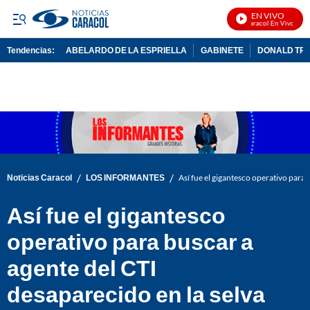
EN VIVO
Noticias Caracol En Vivo
Tendencias:
ABELARDO DE LA ESPRIELLA
GABINETE
DONALD TR
PUBLICIDAD
/
/
Noticias Caracol
LOS INFORMANTES
Así fue el gigantesco operativo para 
Así fue el gigantesco
operativo para buscar a
agente del CTI
desaparecido en la selva