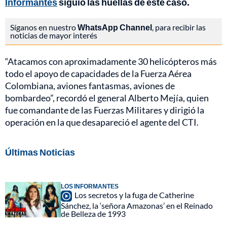
Informantes
siguió las huellas de este caso.
Síganos en nuestro
WhatsApp Channel
, para recibir las
noticias de mayor interés
“Atacamos con aproximadamente 30 helicópteros más
todo el apoyo de capacidades de la Fuerza Aérea
Colombiana, aviones fantasmas, aviones de
bombardeo”, recordó el general Alberto Mejía, quien
fue comandante de las Fuerzas Militares y dirigió la
operación en la que desapareció el agente del CTI.
Últimas Noticias
LOS INFORMANTES
Los secretos y la fuga de Catherine
Sánchez, la ‘señora Amazonas’ en el Reinado
de Belleza de 1993