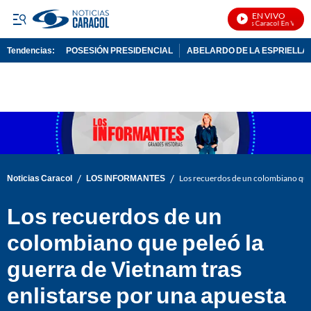
EN VIVO
Noticias Caracol En Vivo
Tendencias:
POSESIÓN PRESIDENCIAL
ABELARDO DE LA ESPRIELLA
PUBLICIDAD
/
/
Noticias Caracol
LOS INFORMANTES
Los recuerdos de un colombiano que 
Los recuerdos de un
colombiano que peleó la
guerra de Vietnam tras
enlistarse por una apuesta