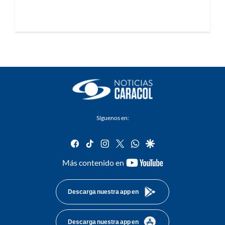
Síguenos en:
facebook
tiktok
instagram
twitter
whatsapp
google
youtube-
Más contenido en
footer
Descarga nuestra app en
Descarga nuestra app en