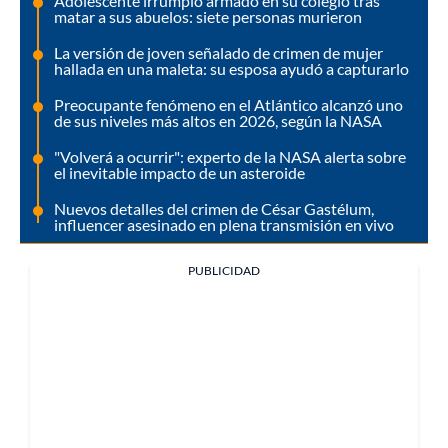
Adolescente irrumpió armado en su colegio tras
matar a sus abuelos: siete personas murieron
La versión de joven señalado de crimen de mujer
hallada en una maleta: su esposa ayudó a capturarlo
Preocupante fenómeno en el Atlántico alcanzó uno
de sus niveles más altos en 2026, según la NASA
"Volverá a ocurrir": experto de la NASA alerta sobre
el inevitable impacto de un asteroide
Nuevos detalles del crimen de César Gastélum,
influencer asesinado en plena transmisión en vivo
PUBLICIDAD