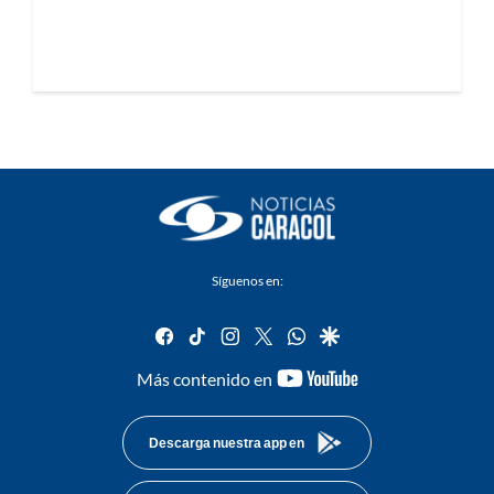
Síguenos en:
facebook
tiktok
instagram
twitter
whatsapp
google
youtube-
Más contenido en
footer
Descarga nuestra app en