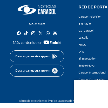
RED DE PORTA
Caracol Televisión
Blu Radio
Síguenos en:
Gol Caracol
facebook
tiktok
instagram
twitter
whatsapp
google
La Kalle
youtube-
Más contenido en
HJCK
footer
DiTu
Descarga nuestra app en
El Espectador
Teatro Mayor
Descarga nuestra app en
Caracol Internacional
Caracol Corporativo
Caracol Next
El uso de este sitio web implica la aceptación de los
Términos y condici
Derechos Reservados D.R.A. Prohibida su reproducción total o parcial, a
whole or in part, or translation without written permission is prohibited