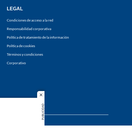
LEGAL
Condiciones de acceso a la red
Responsabilidad corporativa
Política de tratamiento de la información
Política de cookies
Términos y condiciones
Corporativo
close
PUBLICIDAD
s los
duction in
MIEMBRO DE: