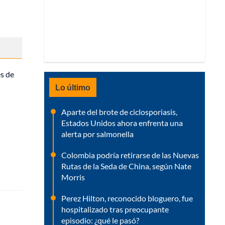
és de
Lo último
Aparte del brote de ciclosporiasis,
Estados Unidos ahora enfrenta una
alerta por salmonella
Colombia podría retirarse de las Nuevas
Rutas de la Seda de China, según Nate
Morris
Perez Hilton, reconocido bloguero, fue
hospitalizado tras preocupante
episodio: ¿qué le pasó?