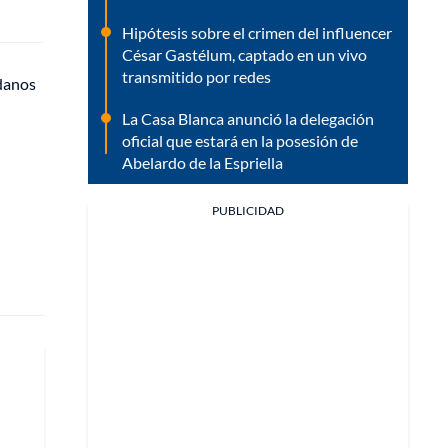
Hipótesis sobre el crimen del influencer
César Gastélum, captado en un vivo
transmitido por redes
adanos
La Casa Blanca anunció la delegación
oficial que estará en la posesión de
Abelardo de la Espriella
PUBLICIDAD