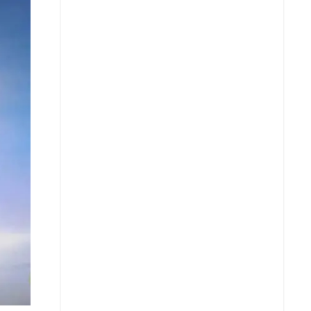
X
Whatsapp
Copiar enlace
Telegram
LinkedIn