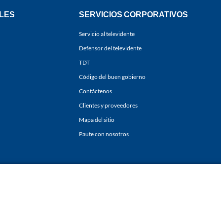
LES
SERVICIOS CORPORATIVOS
Servicio al televidente
Defensor del televidente
TDT
Código del buen gobierno
Contáctenos
Clientes y proveedores
Mapa del sitio
Paute con nosotros
ones
y
Políticas de Tratamiento de la Información
de
CARACOL TELEVISIÓN S.A.
Todo
sí como su traducción a cualquier idioma sin autorización escrita de su titular. Repro
. All rights reserved 2025.