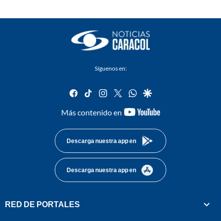
Síguenos en:
facebook
tiktok
instagram
twitter
whatsapp
google
youtube-
Más contenido en
footer
Descarga nuestra app en
Descarga nuestra app en
RED DE PORTALES