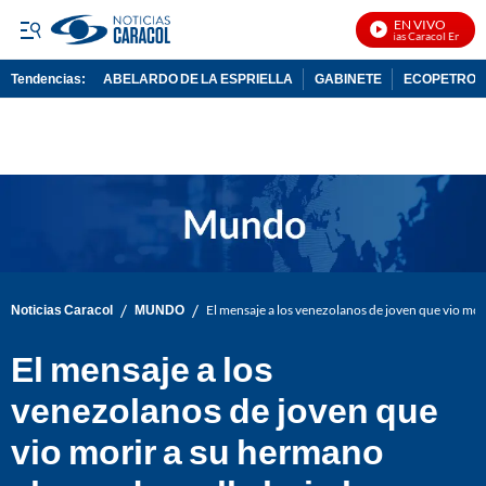
EN VIVO
Noticias Caracol En Vivo
Tendencias:
ABELARDO DE LA ESPRIELLA
GABINETE
ECOPETROL
PUBLICIDAD
/
/
Noticias Caracol
MUNDO
El mensaje a los venezolanos de joven que vio mor
El mensaje a los
venezolanos de joven que
vio morir a su hermano