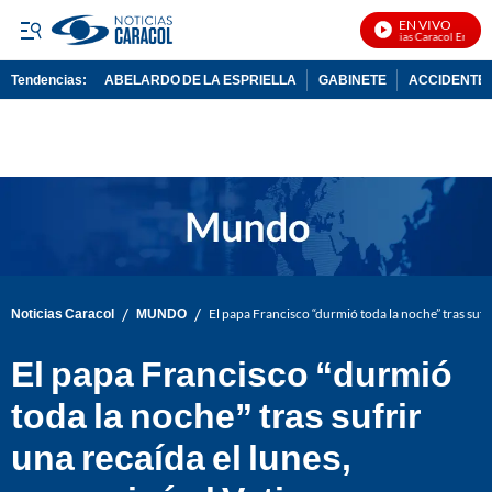
EN VIVO
Noticias Caracol En Vivo
Tendencias:
ABELARDO DE LA ESPRIELLA
GABINETE
ACCIDENTE 
PUBLICIDAD
/
/
Noticias Caracol
MUNDO
El papa Francisco “durmió toda la noche” tras sufr
El papa Francisco “durmió
toda la noche” tras sufrir
una recaída el lunes,