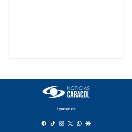
Síguenos en:
facebook
tiktok
instagram
twitter
whatsapp
google