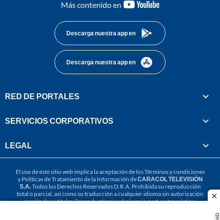
youtube-
Más contenido en
footer
Descarga nuestra app en
Descarga nuestra app en
RED DE PORTALES
SERVICIOS CORPORATIVOS
LEGAL
El uso de este sitio web implica la aceptación de los
Términos y condiciones
y
Políticas de Tratamiento de la Información
de
CARACOL TELEVISIÓN
S.A.
Todos los Derechos Reservados D.R.A. Prohibida su reproducción
total o parcial, así como su traducción a cualquier idioma sin autorización
cl
escrita de su titular. Reproduction in whole or in part, or translation
without written permission is prohibited. All rights reserved 2025.