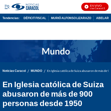
EN VIVO
Noticias Caracol En Vivo
Tendencias:
DÉFICIT FISCAL
MURIÓ ALFONSO LIZARAZO
ABELARDO
PUBLICIDAD
/
/
Noticias Caracol
MUNDO
En Iglesia católica de Suiza abusaron de más de 
En Iglesia católica de Suiza
abusaron de más de 900
personas desde 1950