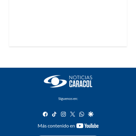
Síguenos en:
facebook
tiktok
instagram
twitter
whatsapp
google
youtube-
Más contenido en
footer