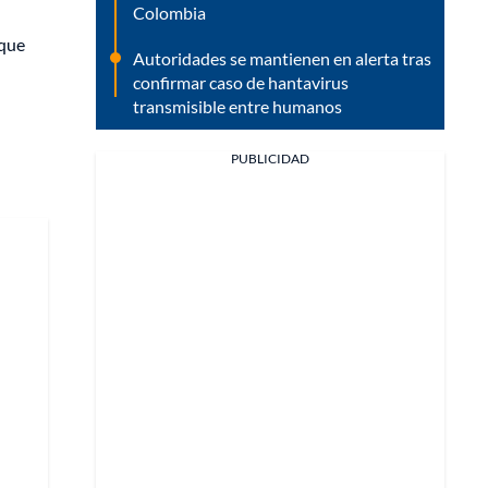
Colombia
 que
Autoridades se mantienen en alerta tras
confirmar caso de hantavirus
transmisible entre humanos
PUBLICIDAD