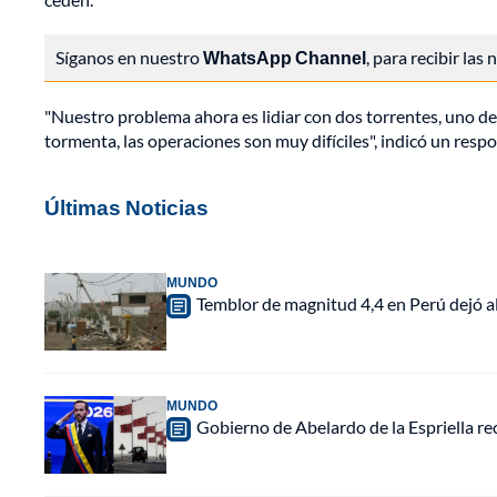
Síganos en nuestro
WhatsApp Channel
, para recibir las
"Nuestro problema ahora es lidiar con dos torrentes, uno de
tormenta, las operaciones son muy difíciles", indicó un respo
Últimas Noticias
MUNDO
Temblor de magnitud 4,4 en Perú dejó a
MUNDO
Gobierno de Abelardo de la Espriella r