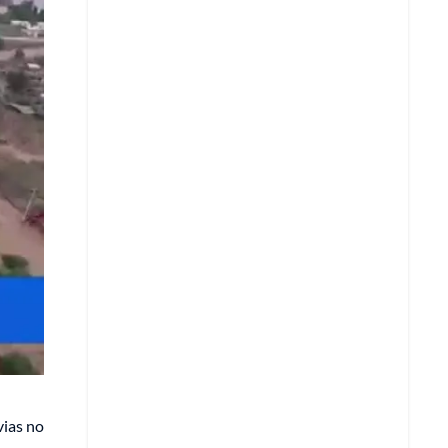
Copiar enlace
Telegram
LinkedIn
vias no