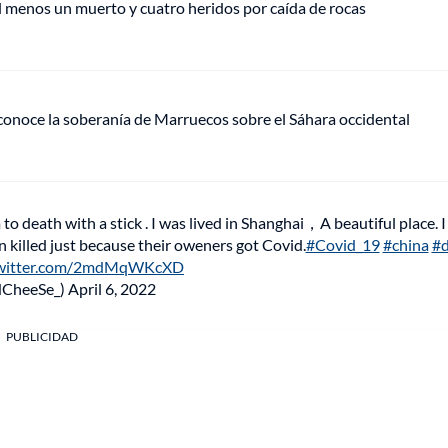
l menos un muerto y cuatro heridos por caída de rocas
econoce la soberanía de Marruecos sobre el Sáhara occidental
to death with a stick . I was lived in Shanghai，A beautiful place. I
killed just because their oweners got Covid.
#Covid_19
#china
#
twitter.com/2mdMqWKcXD
NCheeSe_)
April 6, 2022
PUBLICIDAD