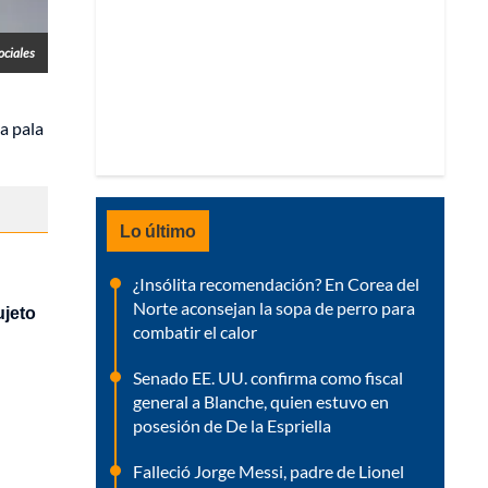
ociales
a pala
Lo último
¿Insólita recomendación? En Corea del
Norte aconsejan la sopa de perro para
ujeto
combatir el calor
Senado EE. UU. confirma como fiscal
general a Blanche, quien estuvo en
posesión de De la Espriella
Falleció Jorge Messi, padre de Lionel