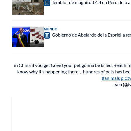
Temblor de magnitud 4,4 en Perú dejó a
MUNDO
Gobierno de Abelardo de la Espriella r
in China if you get Covid your pet gonna be killed. Beat him 
know why it’s happening there，hundres of pets has been 
#animals
pic.
— yea (@