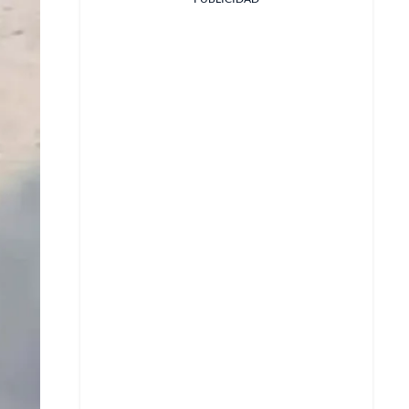
Facebook
X
Whatsapp
Copiar enlace
Telegram
LinkedIn