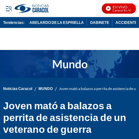
EN VIVO
Noticias Caracol En Vivo
Tendencias:
ABELARDO DE LA ESPRIELLA
GABINETE
ACCIDENTE 
PUBLICIDAD
/
/
Noticias Caracol
MUNDO
Joven mató a balazos a perrita de asistencia de un
Joven mató a balazos a
perrita de asistencia de un
veterano de guerra