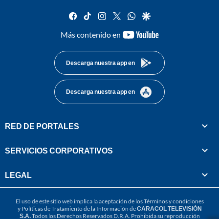
facebook
tiktok
instagram
twitter
whatsapp
google
youtube-
Más contenido en
footer
Descarga nuestra app en
Descarga nuestra app en
RED DE PORTALES
SERVICIOS CORPORATIVOS
LEGAL
El uso de este sitio web implica la aceptación de los
Términos y condiciones
y
Políticas de Tratamiento de la Información
de
CARACOL TELEVISIÓN
S.A.
Todos los Derechos Reservados D.R.A. Prohibida su reproducción