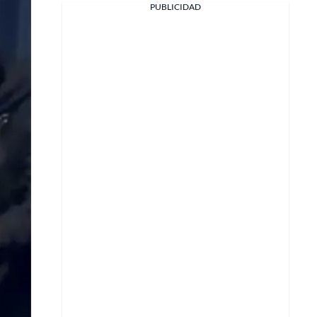
PUBLICIDAD
Facebook
X
Whatsapp
Copiar enlace
Telegram
LinkedIn