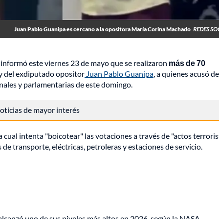
Juan Pablo Guanipa es cercano a la opositora María Corina Machado
REDES SO
informó este viernes 23 de mayo que se realizaron
más de 70
 y del exdiputado opositor
Juan Pablo Guanipa
, a quienes acusó d
onales y parlamentarias de este domingo.
 noticias de mayor interés
a cual intenta "boicotear" las votaciones a través de "actos terroris
de transporte, eléctricas, petroleras y estaciones de servicio.
lcanzó uno de sus niveles más altos en 2026, según la NASA