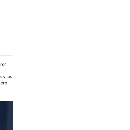
ro".
 y los
nero