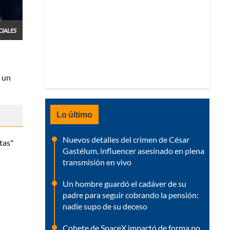
CIALES
e un
Lo último
Nuevos detalles del crimen de César
tas"
Gastélum, influencer asesinado en plena
transmisión en vivo
Un hombre guardó el cadáver de su
padre para seguir cobrando la pensión:
nadie supo de su deceso
Cohete de SpaceX impactó de forma no