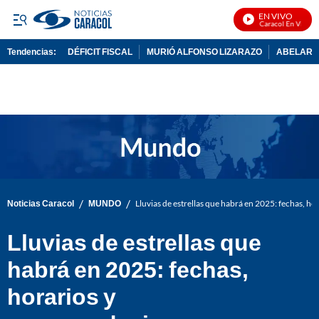
EN VIVO
Noticias Caracol En Vivo
Tendencias:
DÉFICIT FISCAL
MURIÓ ALFONSO LIZARAZO
ABELARDO
PUBLICIDAD
/
/
Noticias Caracol
MUNDO
Lluvias de estrellas que habrá en 2025: fechas, h
Lluvias de estrellas que
habrá en 2025: fechas,
horarios y