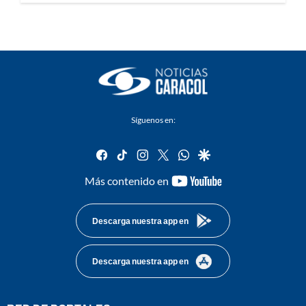
Síguenos en:
facebook
tiktok
instagram
twitter
whatsapp
google
youtube-
Más contenido en
footer
Descarga nuestra app en
Descarga nuestra app en