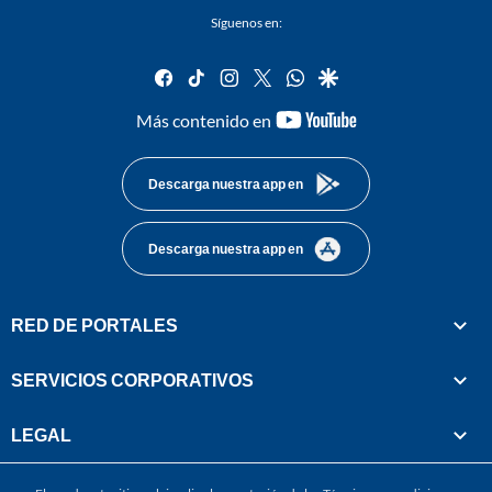
Síguenos en:
facebook
tiktok
instagram
twitter
whatsapp
google
youtube-
Más contenido en
footer
Descarga nuestra app en
Descarga nuestra app en
RED DE PORTALES
SERVICIOS CORPORATIVOS
LEGAL