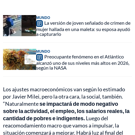
MUNDO
La versión de joven señalado de crimen de
mujer hallada en una maleta: su esposa ayudó
a capturarlo
MUNDO
Preocupante fenómeno en el Atlántico
alcanzó uno de sus niveles más altos en 2026,
según la NASA
Los ajustes macroeconómicos van según lo estimado
por Javier Milei, pero la otra cara, la social, también.
“Naturalmente
se impactará de modo negativo
sobre la actividad, el empleo, los salarios reales, la
cantidad de pobres e indigentes.
Luego del
reacomodamiento macro que vamos a impulsar, la
situación comenzará a mejorar. Habrá luz al final del