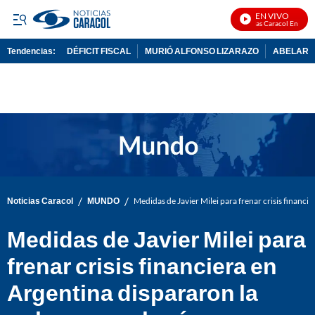
EN VIVO
Noticias Caracol En Vivo
Tendencias:
DÉFICIT FISCAL
MURIÓ ALFONSO LIZARAZO
ABELARDO
PUBLICIDAD
/
/
Noticias Caracol
MUNDO
Medidas de Javier Milei para frenar crisis financi
Medidas de Javier Milei para
frenar crisis financiera en
Argentina dispararon la