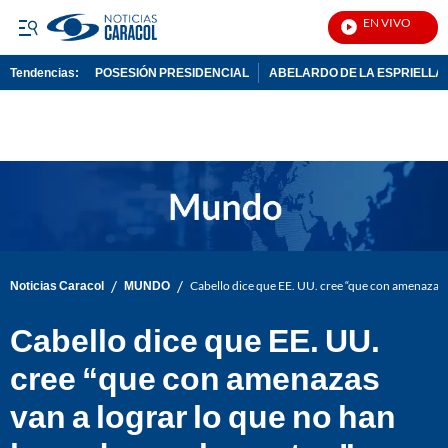
EN VIVO
Noti
Tendencias:
POSESIÓN PRESIDENCIAL
ABELARDO DE LA ESPRIELLA
PUBLICIDAD
/
/
Noticias Caracol
MUNDO
Cabello dice que EE. UU. cree “que con amenazas v
Cabello dice que EE. UU.
cree “que con amenazas
van a lograr lo que no han