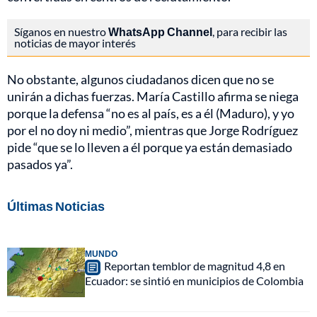
Síganos en nuestro
WhatsApp Channel
, para recibir las
noticias de mayor interés
No obstante, algunos ciudadanos dicen que no se
unirán a dichas fuerzas. María Castillo afirma se niega
porque la defensa “no es al país, es a él (Maduro), y yo
por el no doy ni medio”, mientras que Jorge Rodríguez
pide “que se lo lleven a él porque ya están demasiado
pasados ya”.
Últimas Noticias
MUNDO
Reportan temblor de magnitud 4,8 en
Ecuador: se sintió en municipios de Colombia