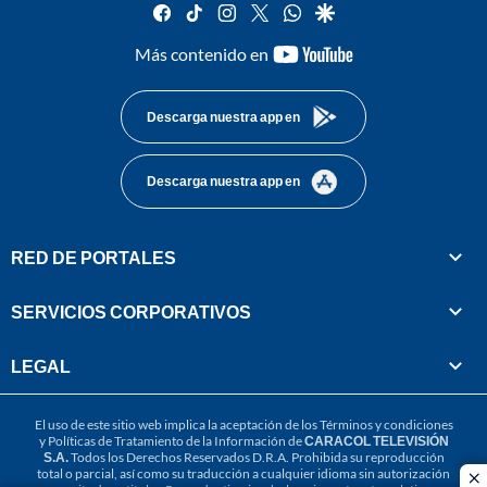
facebook
tiktok
instagram
twitter
whatsapp
google
youtube-
Más contenido en
footer
Descarga nuestra app en
Descarga nuestra app en
RED DE PORTALES
SERVICIOS CORPORATIVOS
LEGAL
El uso de este sitio web implica la aceptación de los
Términos y condiciones
y
Políticas de Tratamiento de la Información
de
CARACOL TELEVISIÓN
S.A.
Todos los Derechos Reservados D.R.A. Prohibida su reproducción
total o parcial, así como su traducción a cualquier idioma sin autorización
cl