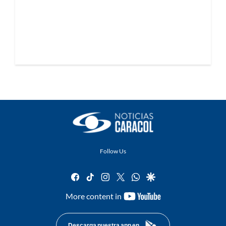
Follow Us
facebook
tiktok
instagram
twitter
whatsapp
google
youtube-
More content in
footer
Descarga nuestra app en