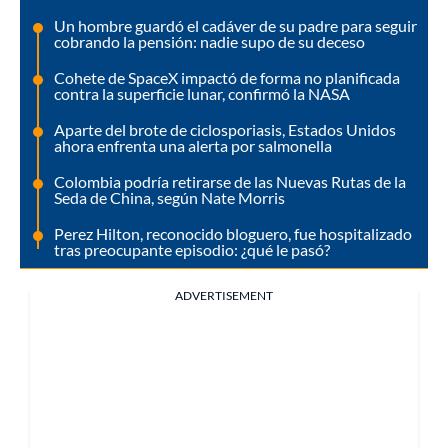
Un hombre guardó el cadáver de su padre para seguir
cobrando la pensión: nadie supo de su deceso
Cohete de SpaceX impactó de forma no planificada
contra la superficie lunar, confirmó la NASA
Aparte del brote de ciclosporiasis, Estados Unidos
ahora enfrenta una alerta por salmonella
Colombia podría retirarse de las Nuevas Rutas de la
Seda de China, según Nate Morris
Perez Hilton, reconocido bloguero, fue hospitalizado
tras preocupante episodio: ¿qué le pasó?
ADVERTISEMENT