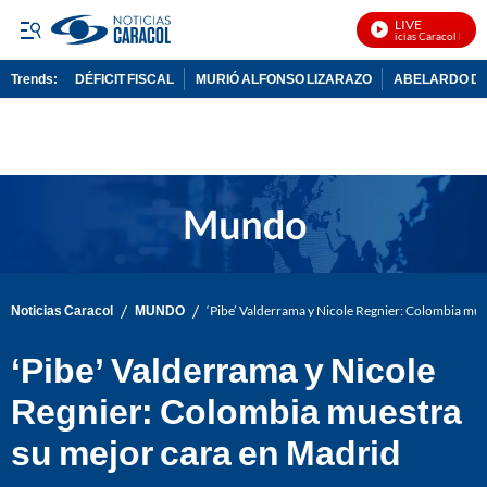
LIVE
Noticias Caracol En Vi
Trends:
DÉFICIT FISCAL
MURIÓ ALFONSO LIZARAZO
ABELARDO DE
ADVERTISEMENT
/
/
Noticias Caracol
MUNDO
‘Pibe’ Valderrama y Nicole Regnier: Colombia mue
‘Pibe’ Valderrama y Nicole
Regnier: Colombia muestra
su mejor cara en Madrid