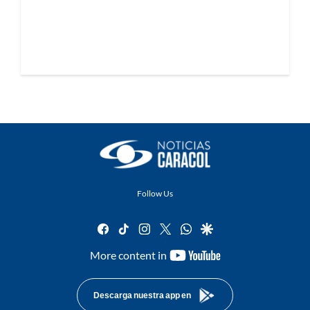
Follow Us
facebook
tiktok
instagram
twitter
whatsapp
google
youtube-
More content in
footer
Descarga nuestra app en