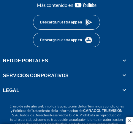
youtube-
Más contenido en
footer
Descarga nuestra app en
Descarga nuestra app en
RED DE PORTALES
SERVICIOS CORPORATIVOS
LEGAL
El uso de este sitio web implica la aceptación de los
Términos y condiciones
y
Políticas de Tratamiento de la Información
de
CARACOL TELEVISIÓN
S.A.
Todos los Derechos Reservados D.R.A. Prohibida su reproducción
total o parcial, así como su traducción a cualquier idioma sin autorización
cl
escrita de su titular. Reproduction in whole or in part, or translation
without written permission is prohibited. All rights reserved 2025.