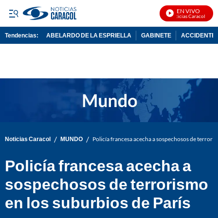
EN VIVO
Noticias Caracol En Vi
Tendencias:
ABELARDO DE LA ESPRIELLA
GABINETE
ACCIDENTE 
PUBLICIDAD
/
/
Noticias Caracol
MUNDO
Policía francesa acecha a sospechosos de terroris
Policía francesa acecha a
sospechosos de terrorismo
en los suburbios de París