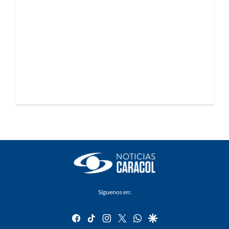
Síguenos en:
facebook
tiktok
instagram
twitter
whatsapp
google