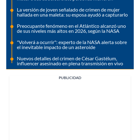
La versión de joven señalado de crimen de mujer
hallada en una maleta: su esposa ayudó a capturarlo
Preocupante fenómeno en el Atlántico alcanzó uno
de sus niveles más altos en 2026, según la NASA
"Volverá a ocurrir": experto de la NASA alerta sobre
el inevitable impacto de un asteroide
Nuevos detalles del crimen de César Gastélum,
influencer asesinado en plena transmisión en vivo
PUBLICIDAD