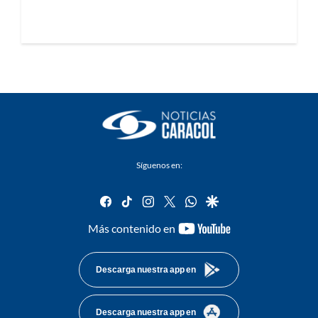
Síguenos en:
facebook
tiktok
instagram
twitter
whatsapp
google
youtube-
Más contenido en
footer
Descarga nuestra app en
Descarga nuestra app en