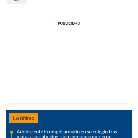
PUBLICIDAD
Lo último
Adolescente irrumpió armado en su colegio tras
matar a sus abuelos: siete personas murieron