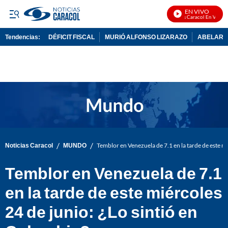
EN VIVO
Noticias Caracol En Vivo
Tendencias:
DÉFICIT FISCAL
MURIÓ ALFONSO LIZARAZO
ABELARDO
PUBLICIDAD
/
/
Noticias Caracol
MUNDO
Temblor en Venezuela de 7.1 en la tarde de este mi
Temblor en Venezuela de 7.1
en la tarde de este miércoles
24 de junio: ¿Lo sintió en