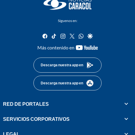
Síguenos en:
facebook
tiktok
instagram
twitter
whatsapp
google
youtube-
Más contenido en
footer
Descarga nuestra app en
Descarga nuestra app en
RED DE PORTALES
SERVICIOS CORPORATIVOS
LEGAL