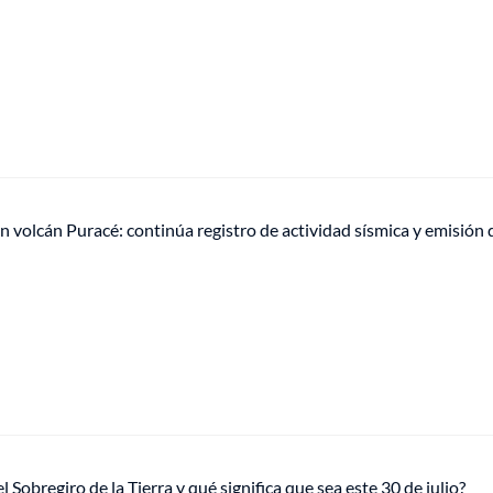
n volcán Puracé: continúa registro de actividad sísmica y emisión 
l Sobregiro de la Tierra y qué significa que sea este 30 de julio?