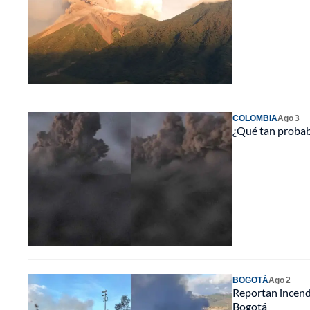
COLOMBIA
Ago 3
¿Qué tan probabl
BOGOTÁ
Ago 2
Reportan incendi
Bogotá