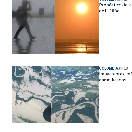
Pronóstico del c
de El Niño
COLOMBIA
Jul 10
Impactantes imá
damnificados