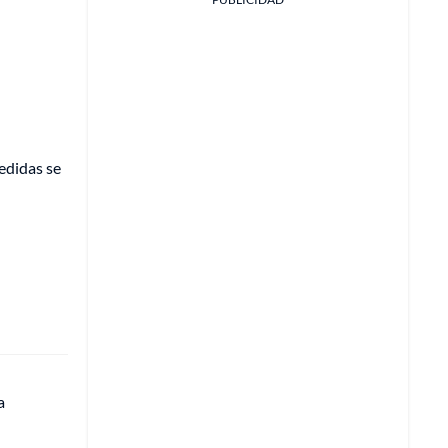
edidas se
a