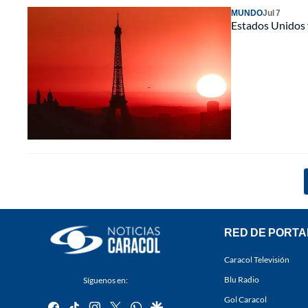
MUNDO
Jul 7
Estados Unidos y
RED DE PORTA
Caracol Televisión
Blu Radio
Síguenos en:
Gol Caracol
facebook
tiktok
instagram
twitter
whatsapp
google