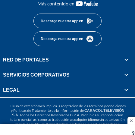
youtube-
Más contenido en
footer
Descarga nuestra app en
Descarga nuestra app en
RED DE PORTALES
SERVICIOS CORPORATIVOS
LEGAL
El uso de este sitio web implica la aceptación de los
Términos y condiciones
y
Políticas de Tratamiento de la Información
de
CARACOL TELEVISIÓN
S.A.
Todos los Derechos Reservados D.R.A. Prohibida su reproducción
total o parcial, así como su traducción a cualquier idioma sin autorización
cl
escrita de su titular. Reproduction in whole or in part, or translation
without written permission is prohibited. All rights reserved 2025.