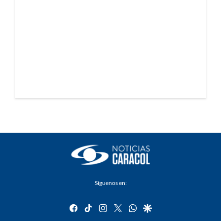
Síguenos en:
facebook
tiktok
instagram
twitter
whatsapp
google