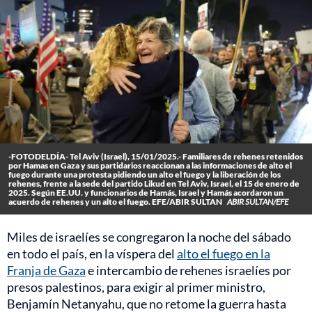
-FOTODELDÍA- Tel Aviv (Israel), 15/01/2025.- Familiares de rehenes retenidos
por Hamas en Gaza y sus partidarios reaccionan a las informaciones de alto el
fuego durante una protesta pidiendo un alto el fuego y la liberación de los
rehenes, frente a la sede del partido Likud en Tel Aviv, Israel, el 15 de enero de
2025. Según EE.UU. y funcionarios de Hamás, Israel y Hamás acordaron un
acuerdo de rehenes y un alto el fuego. EFE/ABIR SULTAN
ABIR SULTAN/EFE
Miles de israelíes se congregaron la noche del sábado
en todo el país, en la víspera del
alto el fuego en la
Franja de Gaza
e intercambio de rehenes israelíes por
presos palestinos, para exigir al primer ministro,
Benjamín Netanyahu, que no retome la guerra hasta