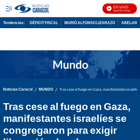
EN VIVO
Noticias Caracol En Vivo
Tendencias:
DÉFICIT FISCAL
MURIÓ ALFONSO LIZARAZO
ABELARDO
PUBLICIDAD
/
/
Noticias Caracol
MUNDO
Tras cese al fuego en Gaza, manifestantes israelíe
Tras cese al fuego en Gaza,
manifestantes israelíes se
congregaron para exigir