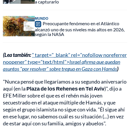
a capturarlo
MUNDO
Preocupante fenómeno en el Atlántico
alcanzó uno de sus niveles más altos en 2026,
según la NASA
(Lea también:
" target="_blank" rel="nofollow noreferrer
noopener" type="text/html">
Israel afirma que quedan
asuntos "por resolver" sobre tregua en Gaza con Hamás
)
"Nunca pensé que llegaríamos a su segundo aniversario
aquí (en la
Plaza de los Rehenes en Tel Aviv
)", dijo a
EFE Miller sobre el que es el rehén más joven
secuestrado en el ataque múltiple de Hamás, y que
según el grupo islamista no sigue con vida. "Él sigue ahí
en ese lugar, no sabemos cuál es su situación (...) en vez
de estar aquí con su familia, amigos y abuelos".