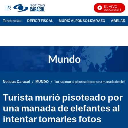
EN VIVO
Noticias Caracol En Vivo
Tendencias:
DÉFICIT FISCAL
MURIÓ ALFONSO LIZARAZO
ABELARDO
PUBLICIDAD
/
/
Noticias Caracol
MUNDO
Turista murió pisoteado por una manada de elefant
Turista murió pisoteado por
una manada de elefantes al
intentar tomarles fotos