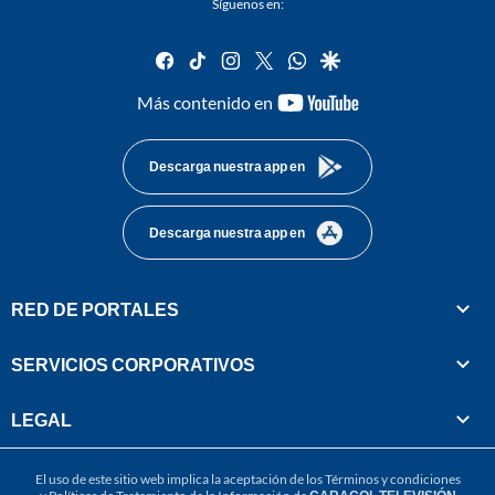
Síguenos en:
facebook
tiktok
instagram
twitter
whatsapp
google
youtube-
Más contenido en
footer
Descarga nuestra app en
Descarga nuestra app en
RED DE PORTALES
SERVICIOS CORPORATIVOS
LEGAL
El uso de este sitio web implica la aceptación de los
Términos y condiciones