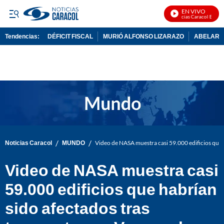
EN VIVO
Noticias Caracol En Vivo
Tendencias:
DÉFICIT FISCAL
MURIÓ ALFONSO LIZARAZO
ABELARDO
PUBLICIDAD
/
/
Noticias Caracol
MUNDO
Video de NASA muestra casi 59.000 edificios que 
Video de NASA muestra casi
59.000 edificios que habrían
sido afectados tras