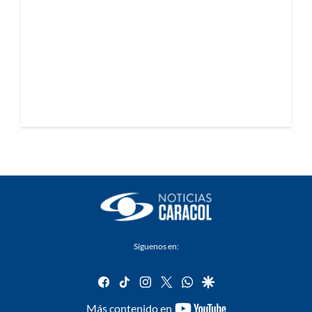
Síguenos en:
facebook
tiktok
instagram
twitter
whatsapp
google
youtube-
Más contenido en