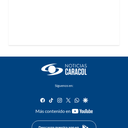
Síguenos en:
facebook
tiktok
instagram
twitter
whatsapp
google
youtube-
Más contenido en
footer
Descarga nuestra app en