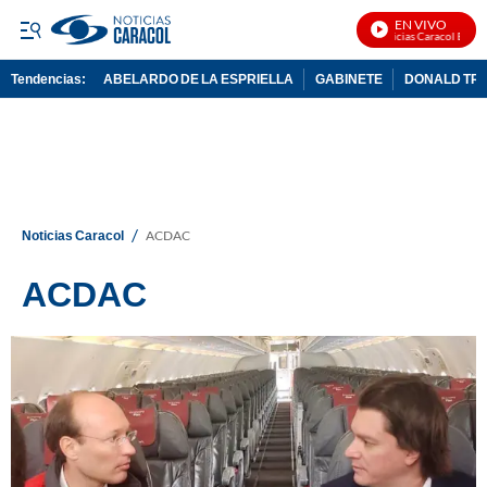
EN VIVO
Noticias Caracol En Vivo
Tendencias:
ABELARDO DE LA ESPRIELLA
GABINETE
DONALD TR
PUBLICIDAD
/
Noticias Caracol
ACDAC
ACDAC