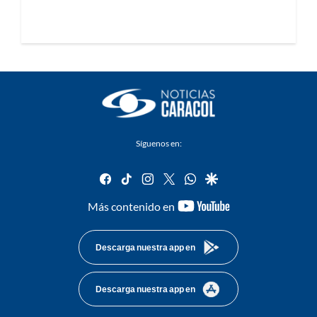
Síguenos en:
facebook
tiktok
instagram
twitter
whatsapp
google
youtube-
Más contenido en
footer
Descarga nuestra app en
Descarga nuestra app en