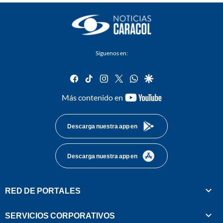
Síguenos en:
facebook
tiktok
instagram
twitter
whatsapp
google
youtube-
Más contenido en
footer
Descarga nuestra app en
Descarga nuestra app en
RED DE PORTALES
SERVICIOS CORPORATIVOS