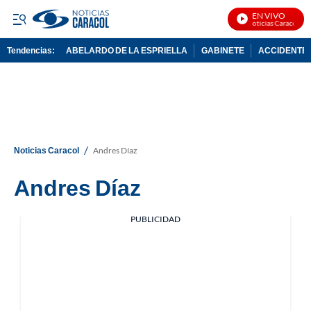
EN VIVO
Noticias Caracol En 
Tendencias:
ABELARDO DE LA ESPRIELLA
GABINETE
ACCIDENTE 
PUBLICIDAD
/
Noticias Caracol
Andres Díaz
Andres Díaz
PUBLICIDAD