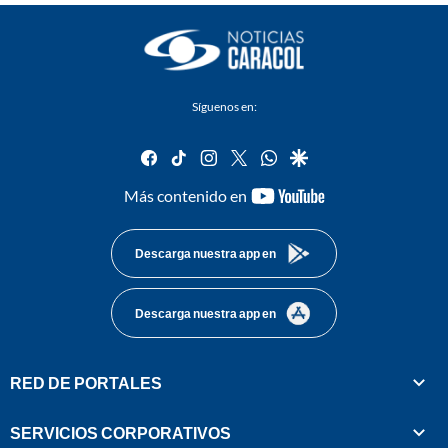
Síguenos en:
facebook
tiktok
instagram
twitter
whatsapp
google
youtube-
Más contenido en
footer
Descarga nuestra app en
Descarga nuestra app en
RED DE PORTALES
SERVICIOS CORPORATIVOS