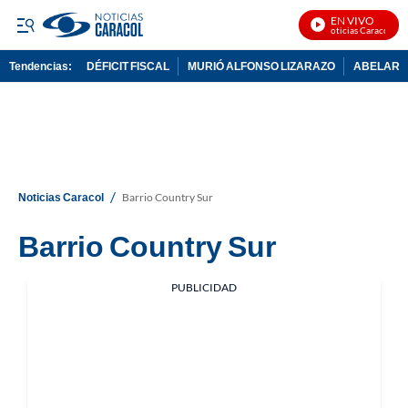
EN VIVO
Noticias Caracol En 
Tendencias:
DÉFICIT FISCAL
MURIÓ ALFONSO LIZARAZO
ABELARDO
PUBLICIDAD
/
Noticias Caracol
Barrio Country Sur
Barrio Country Sur
PUBLICIDAD