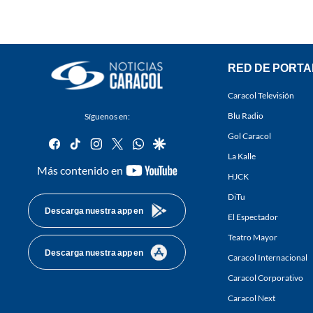
RED DE PORTA
Caracol Televisión
Blu Radio
Síguenos en:
Gol Caracol
facebook
tiktok
instagram
twitter
whatsapp
google
La Kalle
youtube-
Más contenido en
HJCK
footer
DiTu
Descarga nuestra app en
El Espectador
Teatro Mayor
Descarga nuestra app en
Caracol Internacional
Caracol Corporativo
Caracol Next