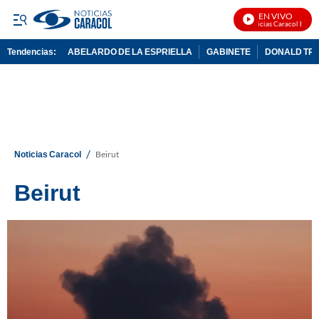
EN VIVO
Noticias Caracol En Vivo
Tendencias:
ABELARDO DE LA ESPRIELLA
GABINETE
DONALD TR
PUBLICIDAD
/
Noticias Caracol
Beirut
Beirut