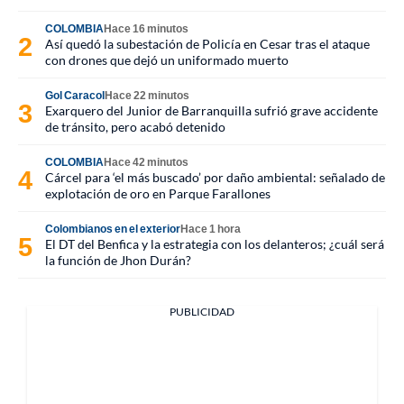
COLOMBIA
Hace 16 minutos
Así quedó la subestación de Policía en Cesar tras el ataque
con drones que dejó un uniformado muerto
Gol Caracol
Hace 22 minutos
Exarquero del Junior de Barranquilla sufrió grave accidente
de tránsito, pero acabó detenido
COLOMBIA
Hace 42 minutos
Cárcel para ‘el más buscado’ por daño ambiental: señalado de
explotación de oro en Parque Farallones
Colombianos en el exterior
Hace 1 hora
El DT del Benfica y la estrategia con los delanteros; ¿cuál será
la función de Jhon Durán?
PUBLICIDAD