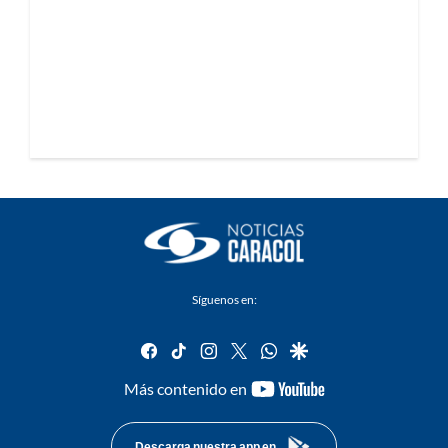
Síguenos en:
facebook
tiktok
instagram
twitter
whatsapp
google
youtube-
Más contenido en
footer
Descarga nuestra app en