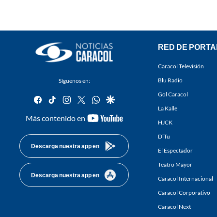
RED DE PORTA
Caracol Televisión
Blu Radio
Síguenos en:
Gol Caracol
facebook
tiktok
instagram
twitter
whatsapp
google
La Kalle
youtube-
Más contenido en
HJCK
footer
DiTu
Descarga nuestra app en
El Espectador
Teatro Mayor
Descarga nuestra app en
Caracol Internacional
Caracol Corporativo
Caracol Next