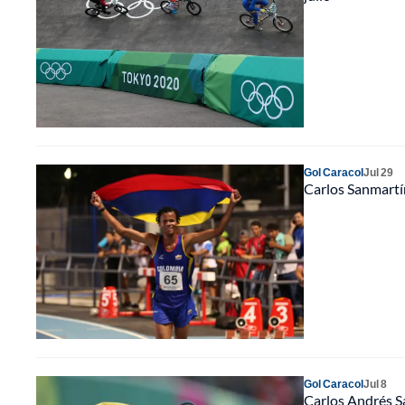
Gol Caracol
Jul 29
Carlos Sanmartín
Gol Caracol
Jul 8
Carlos Andrés S