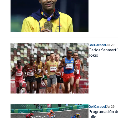
Gol Caracol
Jul 29
Carlos Sanmartí
Tokio
Gol Caracol
Jul 29
Programación de 
julio