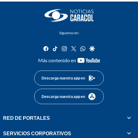
Síguenos en:
facebook
tiktok
instagram
twitter
whatsapp
google
youtube-
Más contenido en
footer
Descarga nuestra app en
Descarga nuestra app en
RED DE PORTALES
SERVICIOS CORPORATIVOS