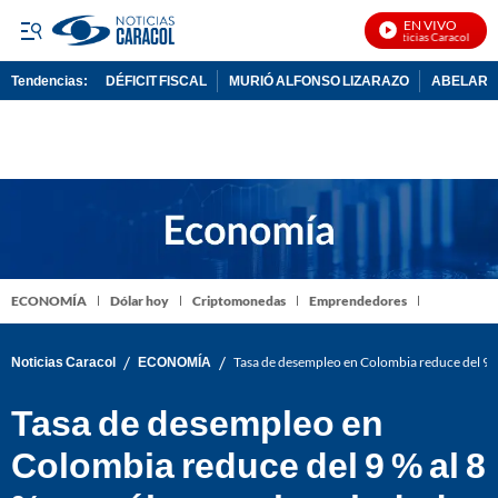
EN VIVO
Noticias Caracol En Vi
Tendencias:
DÉFICIT FISCAL
MURIÓ ALFONSO LIZARAZO
ABELARDO
PUBLICIDAD
ECONOMÍA
Dólar hoy
Criptomonedas
Emprendedores
/
/
Noticias Caracol
ECONOMÍA
Tasa de desempleo en Colombia reduce del 9 %
Tasa de desempleo en
Colombia reduce del 9 % al 8