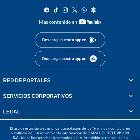
facebook
tiktok
instagram
twitter
whatsapp
google
youtube-
Más contenido en
footer
Descarga nuestra app en
Descarga nuestra app en
RED DE PORTALES
SERVICIOS CORPORATIVOS
LEGAL
El uso de este sitio web implica la aceptación de los
Términos y condiciones
y
Políticas de Tratamiento de la Información
de
CARACOL TELEVISIÓN
S.A.
Todos los Derechos Reservados D.R.A. Prohibida su reproducción