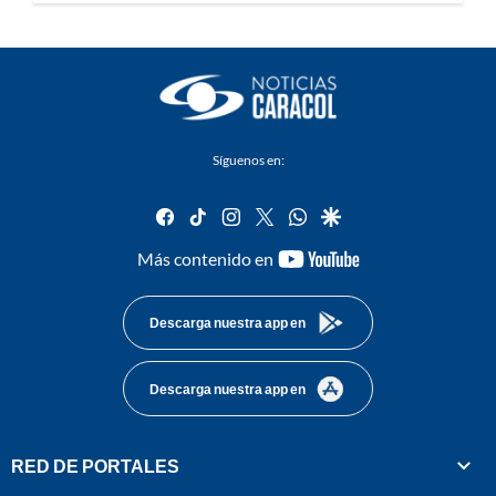
Síguenos en:
facebook
tiktok
instagram
twitter
whatsapp
google
youtube-
Más contenido en
footer
Descarga nuestra app en
Descarga nuestra app en
RED DE PORTALES